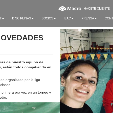
HACETE CLIENTE
T
DISCIPLINAS
SOCIOS
IEAC
PRENSA
CONT
 NOVEDADES
cias de nuestro equipo de
r, están todos compitiendo en
do organizado por la liga
oriosos.
r primera era vez en un torneo y
odio.