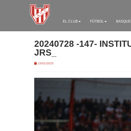
EL CLUB
FÚTBOL
BASQUE
20240728 -147- INSTI
JRS_
15/01/2025