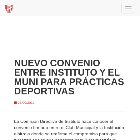
Toggl
naviga
NUEVO CONVENIO
ENTRE INSTITUTO Y EL
MUNI PARA PRÁCTICAS
DEPORTIVAS
23/09/2019
La Comisión Directiva de Instituto hace conocer el
convenio firmado entre el Club Municipal y la Institución
albirroja donde se reafirma el compromiso para que