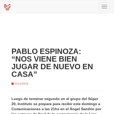
Toggl
naviga
PABLO ESPINOZA:
“NOS VIENE BIEN
JUGAR DE NUEVO EN
CASA”
01/11/2018
Luego de terminar segundo en el grupo del Súper
20, Instituto se prepara para recibir este domingo a
Comunicaciones a las 21hs en el Ángel Sandrin por