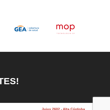
TES!
Jujuy 2602 - Alta Córdoba