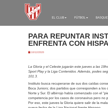
EL CLUB
FÚTBOL
BASQUE
PARA REPUNTAR INST
ENFRENTA CON HISP
10/12/2020
La Gloria y el Celeste jugarán este jueves a las 19h
Sport Play y la Liga Contenidos. Además, podes se
101.3.
Instituto busca recuperarse de sus dos caídas conse
Boca Juniors; dos partidos que corresponden a los 
Norte y Sur. El albirrojo había comenzado con el “pie
competencia por los casos de coronavirus pero no pud
Por eso, este jueves la Gloria quiere salir de la ma
nueva fecha de la Liga Nacional frente Hispano.