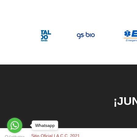
¡JU
Whatsapp
Sitio Oficial I.A.C.C. 2021