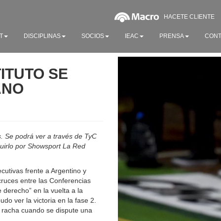
HACETE CLIENTE
T
DISCIPLINAS
SOCIOS
IEAC
PRENSA
CONT
ITUTO SE
ANO
s. Se podrá ver a través de TyC
guirlo por Showsport La Red
cutivas frente a Argentino y
cruces entre las Conferencias
 derecho” en la vuelta a la
o ver la victoria en la fase 2.
la racha cuando se dispute una