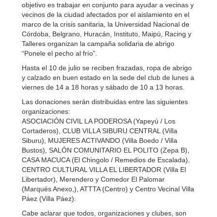
objetivo es trabajar en conjunto para ayudar a vecinas y
vecinos de la ciudad afectados por el aislamiento en el
marco de la crisis sanitaria, la ​Universidad Nacional de
Córdoba, Belgrano, Huracán, Instituto, Maipú, Racing y
Talleres ​organizan la campaña solidaria de abrigo ​
“Ponele el pecho al frío”.
Hasta el ​10 de julio se reciben ​frazadas, ropa de abrigo
y calzado en buen estado en la sede del club de lunes a
viernes de 14 a 18 horas y sábado de 10 a 13 horas.
Las donaciones serán distribuidas entre las siguientes
organizaciones:
ASOCIACIÓN CIVIL LA PODEROSA (Yapeyú / Los
Cortaderos), CLUB VILLA SIBURU CENTRAL (Villa
Siburu), MUJERES ACTIVANDO (Villa Boedo / Villa
Bustos), SALÓN COMUNITARIO EL POLITO (Zepa B),
CASA MACUCA (El Chingolo / Remedios de Escalada),
CENTRO CULTURAL VILLA EL LIBERTADOR (Villa El
Libertador), Merendero y Comedor El Palomar
(Marqués Anexo,), ATTTA (Centro) y Centro Vecinal Villa
Páez (Villa Páez).
Cabe aclarar que todos, organizaciones y clubes, son