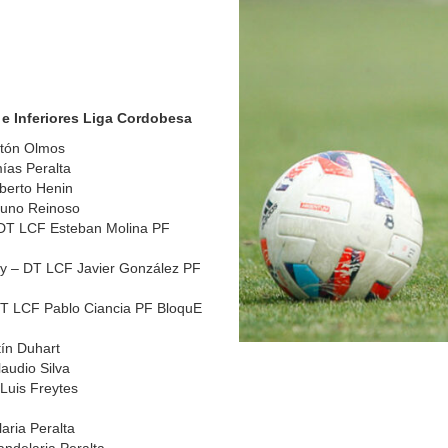
 e Inferiores Liga Cordobesa
stón Olmos
ías Peralta
berto Henin
runo Reinoso
 DT LCF Esteban Molina PF
oy – DT LCF Javier González PF
T LCF Pablo Ciancia PF BloquE
ín Duhart
audio Silva
uis Freytes
ria Peralta