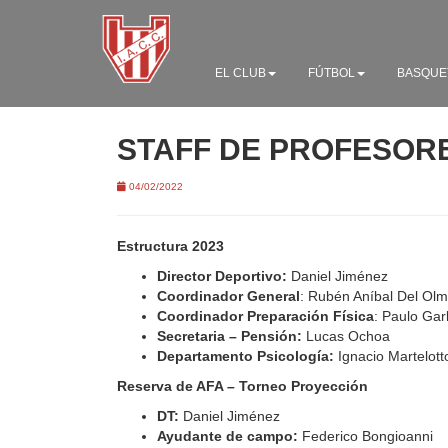
EL CLUB
FÚTBOL
BASQUE
STAFF DE PROFESORE
04/02/2022
Estructura 2023
Director Deportivo:
Daniel Jiménez
Coordinador General
: Rubén Aníbal Del Ol
Coordinador Preparación Física
: Paulo Garl
Secretaria – Pensión:
Lucas Ochoa
Departamento Psicología:
Ignacio Martelott
Reserva de AFA – Torneo Proyección
DT:
Daniel Jiménez
Ayudante de campo:
Federico Bongioanni