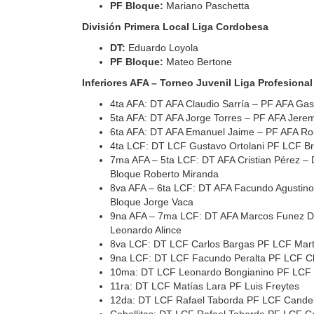
PF Bloque:
Mariano Paschetta
División Primera Local Liga Cordobesa
DT:
Eduardo Loyola
PF Bloque:
Mateo Bertone
Inferiores AFA – Torneo Juvenil Liga Profesional
4ta AFA: DT AFA Claudio Sarría – PF AFA Ga
5ta AFA: DT AFA Jorge Torres – PF AFA Jerem
6ta AFA: DT AFA Emanuel Jaime – PF AFA Ro
4ta LCF: DT LCF Gustavo Ortolani PF LCF B
7ma AFA – 5ta LCF: DT AFA Cristian Pérez –
Bloque Roberto Miranda
8va AFA – 6ta LCF: DT AFA Facundo Agustin
Bloque Jorge Vaca
9na AFA – 7ma LCF: DT AFA Marcos Funez D
Leonardo Alince
8va LCF: DT LCF Carlos Bargas PF LCF Mart
9na LCF: DT LCF Facundo Peralta PF LCF Cl
10ma: DT LCF Leonardo Bongianino PF LCF L
11ra: DT LCF Matías Lara PF Luis Freytes
12da: DT LCF Rafael Taborda PF LCF Candela