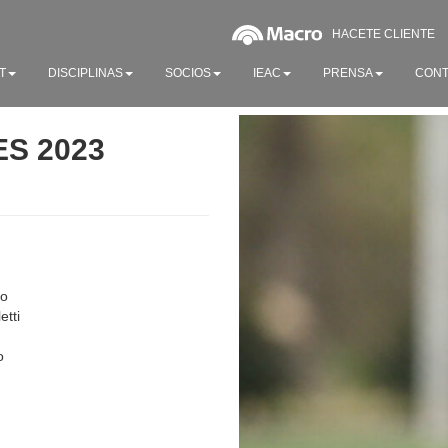
HACETE CLIENTE
T
DISCIPLINAS
SOCIOS
IEAC
PRENSA
CONT
S 2023
mo
etti
o