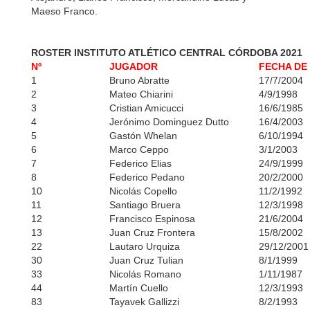
Maeso Franco.
ROSTER INSTITUTO ATLÉTICO CENTRAL CÓRDOBA 2021
Nº
JUGADOR
FECHA DE
1
Bruno Abratte
17/7/2004
2
Mateo Chiarini
4/9/1998
3
Cristian Amicucci
16/6/1985
4
Jerónimo Dominguez Dutto
16/4/2003
5
Gastón Whelan
6/10/1994
6
Marco Ceppo
3/1/2003
7
Federico Elias
24/9/1999
8
Federico Pedano
20/2/2000
10
Nicolás Copello
11/2/1992
11
Santiago Bruera
12/3/1998
12
Francisco Espinosa
21/6/2004
13
Juan Cruz Frontera
15/8/2002
22
Lautaro Urquiza
29/12/2001
30
Juan Cruz Tulian
8/1/1999
33
Nicolás Romano
1/11/1987
44
Martín Cuello
12/3/1993
83
Tayavek Gallizzi
8/2/1993