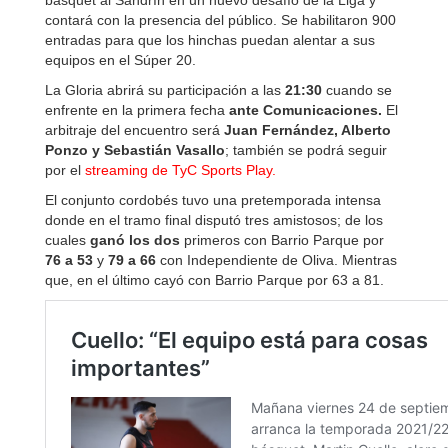
básquet al Sandrín en un nuevo desafío de la Liga y
contará con la presencia del público. Se habilitaron 900
entradas para que los hinchas puedan alentar a sus
equipos en el Súper 20.
La Gloria abrirá su participación a las
21:30
cuando se
enfrente en la primera fecha
ante Comunicaciones.
El
arbitraje del encuentro será
Juan Fernández, Alberto
Ponzo y Sebastián Vasallo
; también se podrá seguir
por el
streaming de TyC Sports Play.
El conjunto cordobés tuvo una pretemporada intensa
donde en el tramo final disputó tres amistosos; de los
cuales
ganó los dos
primeros con Barrio Parque por
76 a 53
y
79 a 66
con Independiente de Oliva. Mientras
que, en el último cayó con Barrio Parque por 63 a 81.