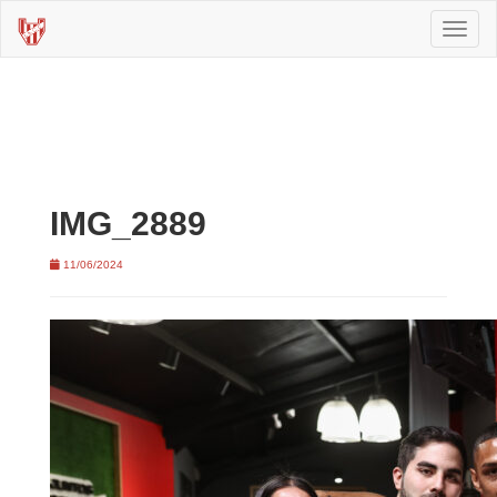
Toggl
naviga
IMG_2889
11/06/2024