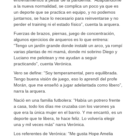
entrenamientos a pesar de la pandemia: “Adaptándome
a la nueva normalidad, se complica un poco ya que es
un deporte que se practica en equipo, y no podemos
juntarnos, se hace lo necesario para reinventarse y no
perder el training ni el estado físico”, cuenta la arquera.
Fuerzas de brazos, piernas, juego de concentración,
algunos ejercicios de arqueros es lo que entrena:
“Tengo un jardín grande donde instalé un arco, ya rompí
varias plantas de mi mamá, donde mi sobrino Diego y
Luciano me pelotean y me ayudan a seguir
practicando”, cuenta Verónica.
Vero se define: “Soy temperamental, pero equilibrada.
Tengo buena visión de juego, eso lo aprendí del profe
Morán, que me enseñó a jugar adelantada como libero”,
narra la arquera.
Nació en una familia futbolera: “Había un potrero frente
a casa, todo los días me cruzaba con los varones ya
que era la única mujer en el barrio. Y me encantó, es un
deporte que te libera, te hace feliz. Lo volvería elegir
una y mil veces más” narra Verónica.
Los referentes de Verónica: “Me gusta Hope Amelia