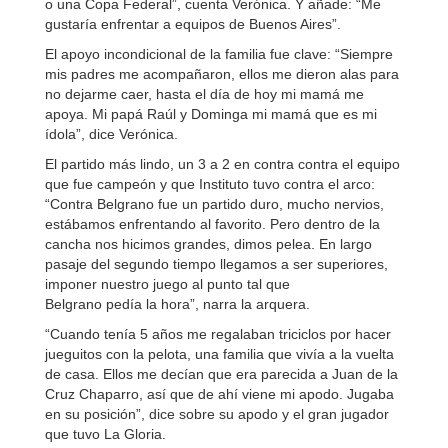
o una Copa Federal”, cuenta Verónica. Y añade: “Me
gustaría enfrentar a equipos de Buenos Aires”.
El apoyo incondicional de la familia fue clave: “Siempre
mis padres me acompañaron, ellos me dieron alas para
no dejarme caer, hasta el día de hoy mi mamá me
apoya. Mi papá Raúl y Dominga mi mamá que es mi
ídola”, dice Verónica.
El partido más lindo, un 3 a 2 en contra contra el equipo
que fue campeón y que Instituto tuvo contra el arco:
“Contra Belgrano fue un partido duro, mucho nervios,
estábamos enfrentando al favorito. Pero dentro de la
cancha nos hicimos grandes, dimos pelea. En largo
pasaje del segundo tiempo llegamos a ser superiores,
imponer nuestro juego al punto tal que
Belgrano pedía la hora”, narra la arquera.
“Cuando tenía 5 años me regalaban triciclos por hacer
jueguitos con la pelota, una familia que vivía a la vuelta
de casa. Ellos me decían que era parecida a Juan de la
Cruz Chaparro, así que de ahí viene mi apodo. Jugaba
en su posición”, dice sobre su apodo y el gran jugador
que tuvo La Gloria.