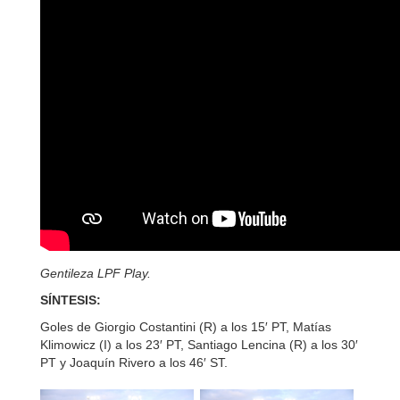
Gentileza LPF Play.
SÍNTESIS:
Goles de Giorgio Costantini (R) a los 15′ PT, Matías
Klimowicz (I) a los 23′ PT, Santiago Lencina (R) a los 30′
PT y Joaquín Rivero a los 46′ ST.