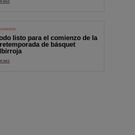
R MÁS
03/08/2026
odo listo para el comienzo de la
retemporada de básquet
lbirroja
R MÁS