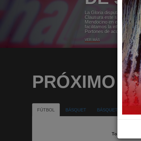
accedés a descuentos exclu
Instituto Educativo Alta C
macro.com.ar/instituto. Su
VER MÁS
PRÓXIMO P
FÚTBOL
BÁSQUET
BÁSQUET FEMENIN
Torneo Claus