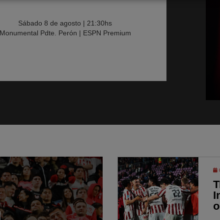
Sábado 8 de agosto | 21:30hs
Monumental Pdte. Perón | ESPN Premium
T
I
o
l