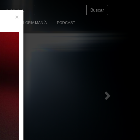
Next
ASOCIATE
×
ACTO
GLORIA MANÍA
PODCAST