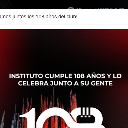
HACETE CLIENTE
amos juntos los 108 años del club!
T
DISCIPLINAS
SOCIOS
IEAC
PRENSA
CONT
SA, TU FAMILIA,
UB: LOS
ICIOS DE SER
/A
 una serie de beneficios exclusivos que enriquecen tu
á te los presentamos: Hacete cliente de Banco Macro: