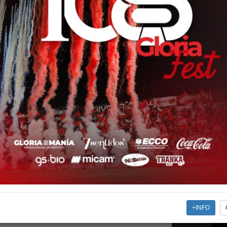
sivos en el pago de tu cuota social, abonos, Gloriamania,
órdoba y Profesorado IEAC. Más información en
scripción a Club La Voz: Una vez […]
ARTIDO
O
+INFO
ura - Fecha 4