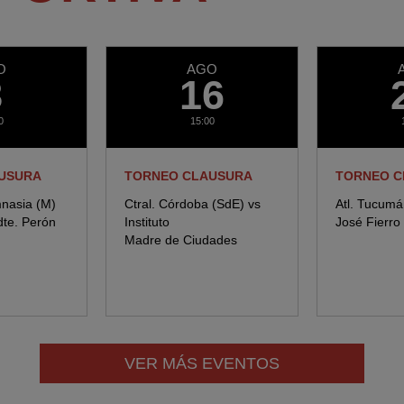
O
AGO
8
16
0
15:00
USURA
TORNEO CLAUSURA
TORNEO C
mnasia (M)
Ctral. Córdoba (SdE) vs
Atl. Tucumán
te. Perón
Instituto
José Fierro
Madre de Ciudades
VER MÁS EVENTOS