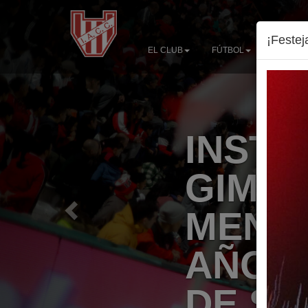
Previous
¡Festej
EL CLUB
FÚTBOL
BASQUE
TU CA
TU CL
BENEF
SOCIO
ASOCIÁNDOTE, disfrutas de
experiencia en el club. Ac