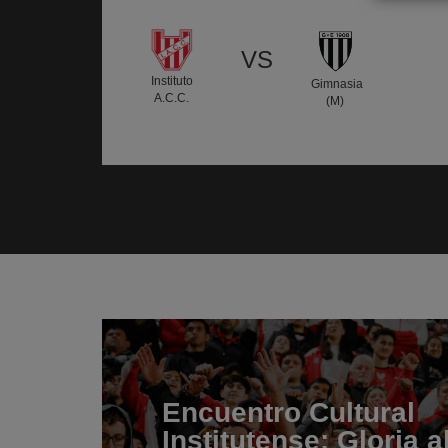
VS
Instituto
Gimnasia
A.C.C.
(M)
Encuentro Cultural
Institutense: Gloria a