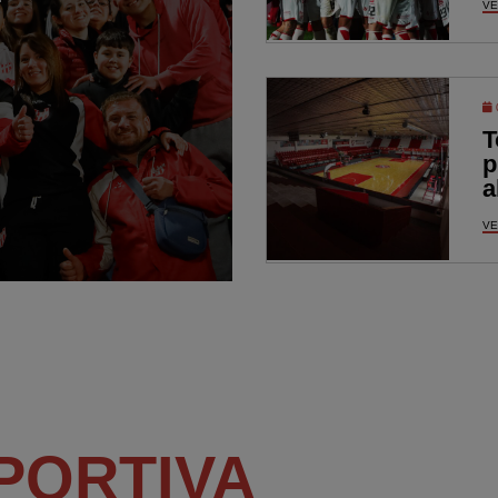
VE
T
p
a
VE
PORTIVA