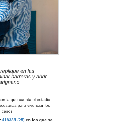
 replique en las
inar barreras y abrir
arignano.
 con la que cuenta el estadio
cesarias para vivenciar los
s casos.
y
41833/L/25)
en los que se